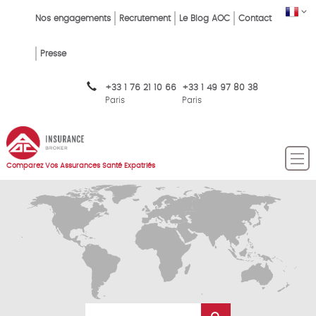
Skip
FR
Top
Nos engagements
Recrutement
Le Blog AOC
Contact
to
main
Menu
content
Presse
FR
+33 1 76 21 10 66
+33 1 49 97 80 38
Paris
Paris
Comparez Vos Assurances Santé Expatriés