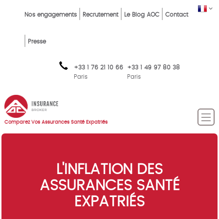
Skip
Top
FR
Nos engagements
Recrutement
Le Blog AOC
Contact
to
Menu
main
content
FR
Presse
+33 1 76 21 10 66
+33 1 49 97 80 38
Paris
Paris
Comparez Vos Assurances Santé Expatriés
L'INFLATION DES
ASSURANCES SANTÉ
EXPATRIÉS