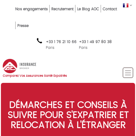
Skip
Top
FR
Nos engagements
Recrutement
Le Blog AOC
Contact
to
Menu
main
content
FR
Presse
+33 1 76 21 10 66
+33 1 49 97 80 38
Paris
Paris
Comparez Vos Assurances Santé Expatriés
DÉMARCHES ET CONSEILS À
SUIVRE POUR S'EXPATRIER ET
RELOCATION À L'ÉTRANGER