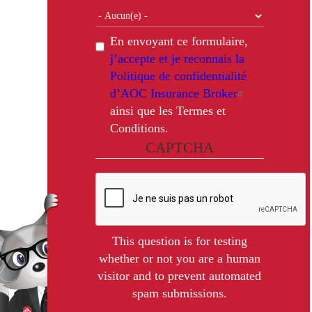
En envoyant ce formulaire,
j’accepte et je reconnais la
Politique de confidentialité
d’AOC Insurance Broker
ainsi que les Termes et
Conditions.
CAPTCHA
This question is for testing
whether or not you are a human
visitor and to prevent automated
spam submissions.