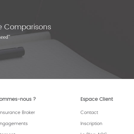
nce Comparisons
need"
sommes-nous ?
Espace Client
nsurance Broker
Contact
engagements
Inscription