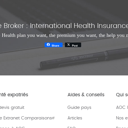
Broker : International Health Insura
 Health plan you want, the premium you want, the help you 
Share
Post
té expatriés
Aides & conseils
Qui 
vis gratuit
Guide pays
AOC I
e Extranet Comparaisons
Articles
Nos 