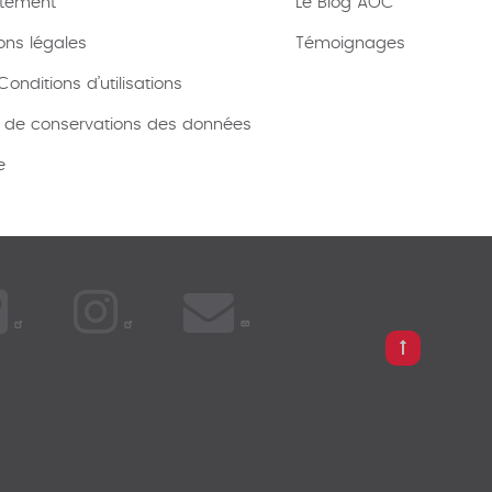
tement
Le Blog AOC
ons légales
Témoignages
onditions d’utilisations
e de conservations des données
e