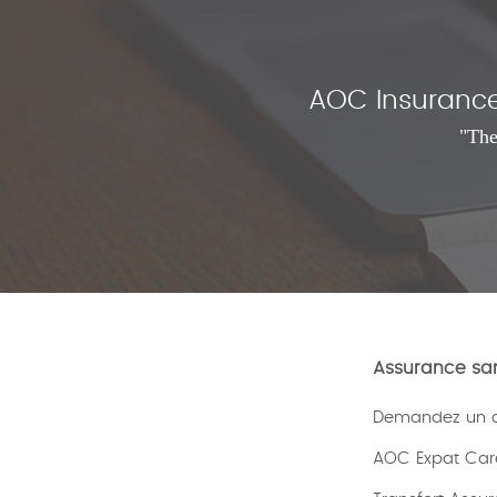
AOC Insurance 
"The
Assurance san
Demandez un de
AOC Expat Car