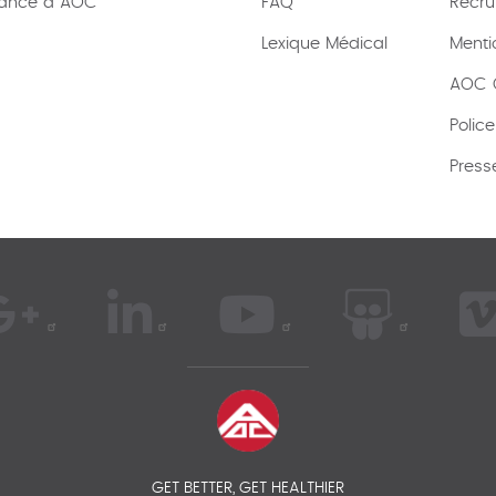
rance à AOC
FAQ
Recru
Lexique
Médical
Menti
AOC C
Polic
Press
GET BETTER, GET HEALTHIER