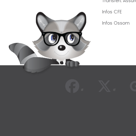
Transfert Assu
Infos CFE
Infos Ossom