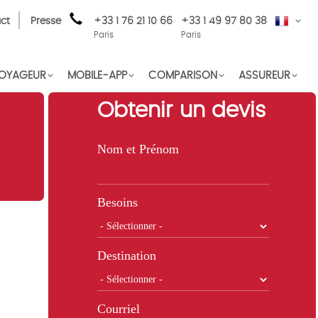
ct
Presse
+33 1 76 21 10 66
+33 1 49 97 80 38
FR
Paris
Paris
OYAGEUR
MOBILE-APP
COMPARISON
ASSUREUR
Obtenir un devis
Nom et Prénom
Besoins
Destination
Courriel