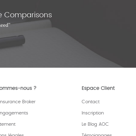
nce Comparisons
need"
sommes-nous ?
Espace Client
nsurance Broker
Contact
engagements
Inscription
tement
Le Blog AOC
ons légales
Témoignages