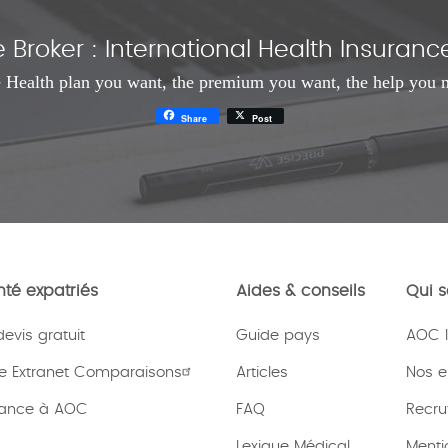
Broker : International Health Insura
 Health plan you want, the premium you want, the help you 
Share
Post
té expatriés
Aides & conseils
Qui 
vis gratuit
Guide pays
AOC I
e Extranet Comparaisons
Articles
Nos 
rance à AOC
FAQ
Recru
Lexique
Médical
Menti