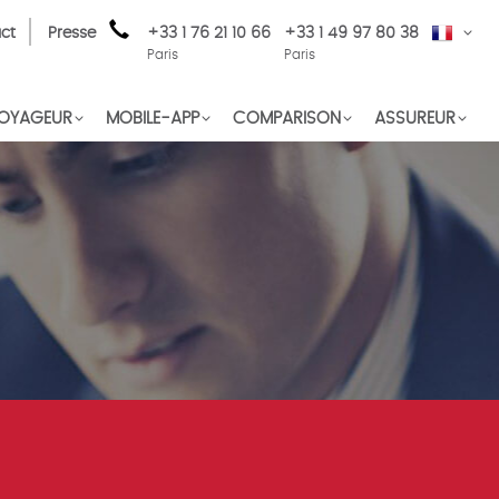
ct
Presse
+33 1 76 21 10 66
+33 1 49 97 80 38
FR
Paris
Paris
OYAGEUR
MOBILE-APP
COMPARISON
ASSUREUR