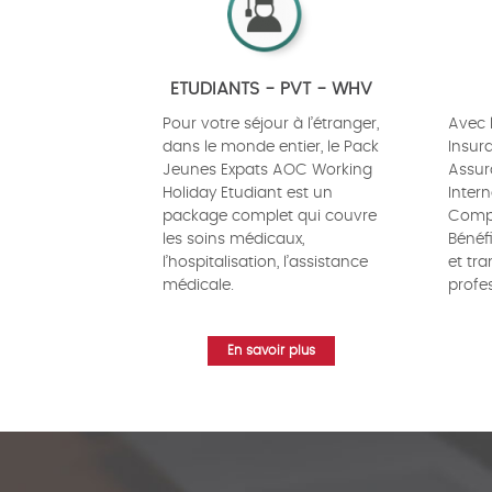
ETUDIANTS - PVT - WHV
Pour votre séjour à l’étranger,
Avec 
dans le monde entier, le Pack
Insur
Jeunes Expats AOC Working
Assur
Holiday Etudiant est un
Inter
package complet qui couvre
Compa
les soins médicaux,
Bénéfi
l’hospitalisation, l’assistance
et tr
médicale.
profes
En savoir plus