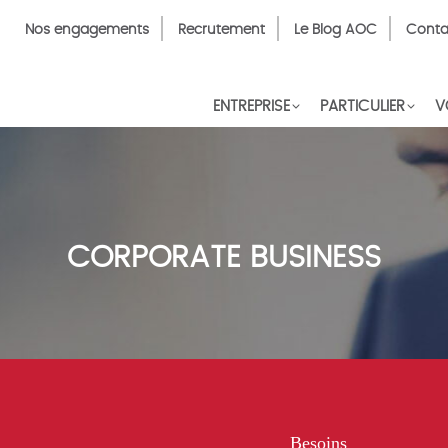
Top
Nos engagements
Recrutement
Le Blog AOC
Conta
Menu
FR
ENTREPRISE
PARTICULIER
V
CORPORATE BUSINESS
Besoins