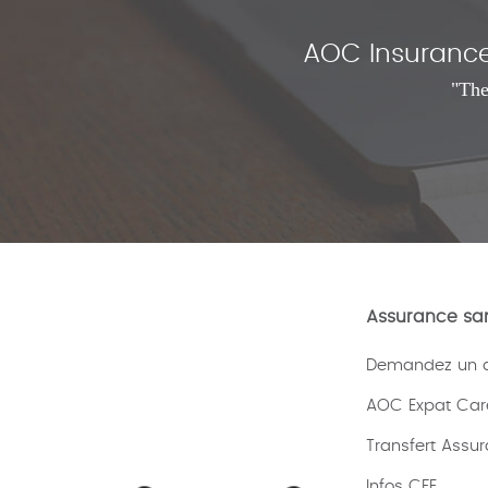
AOC Insurance 
"The
Assurance san
Demandez un de
AOC Expat Car
Transfert Assu
Infos CFE