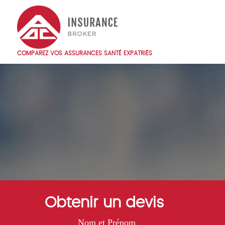
Skip
to
main
content
COMPAREZ VOS ASSURANCES SANTÉ EXPATRIÉS
Main
navigation
FR
Obtenir un devis
Nom et Prénom