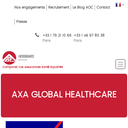
Skip
FR
Top
Nos engagements
Recrutement
Le Blog AOC
Contact
to
main
Menu
content
Presse
FR
+33 1 76 21 10 66
+33 1 49 97 80 38
Paris
Paris
Comparez Vos Assurances Santé Expatriés
AXA GLOBAL HEALTHCARE