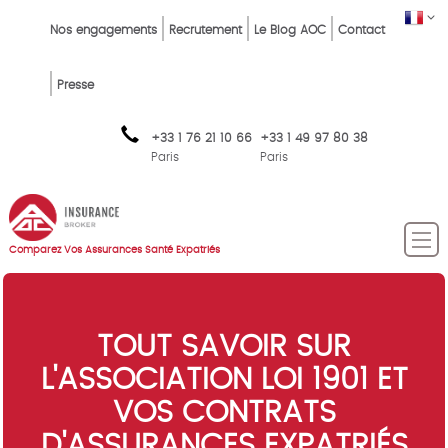
Skip
Top
FR
Nos engagements
Recrutement
Le Blog AOC
Contact
to
Menu
main
content
FR
Presse
+33 1 76 21 10 66
+33 1 49 97 80 38
Paris
Paris
Comparez Vos Assurances Santé Expatriés
TOUT SAVOIR SUR
L'ASSOCIATION LOI 1901 ET
VOS CONTRATS
D'ASSURANCES EXPATRIÉS